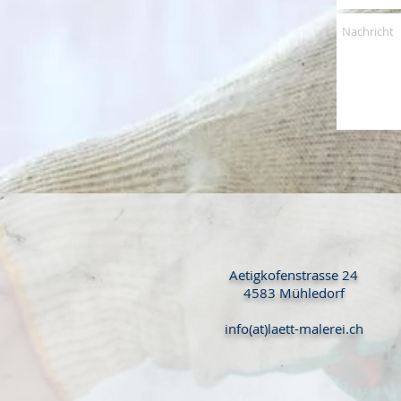
Aetigkofenstrasse 24
4583 Mühledorf
info(at)laett-malerei.ch